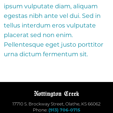
ipsum vulputate diam, aliquam
egestas nibh ante vel dui. Sed in
tellus interdum eros vulputate
placerat sed non enim.
Pellentesque eget justo porttitor
urna dictum fermentum sit.
17710 S. Brockway Street
,
Olathe
,
KS
66062
Phone:
(913) 706-0715